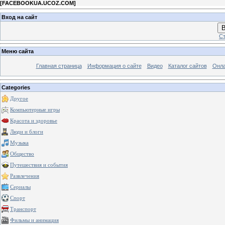
[
FACEBOOKUA.UCOZ.COM
]
Вход на сайт
В
Ст
Меню сайта
Главная страница
Информация о сайте
Видео
Каталог сайтов
Онла
Categories
Другое
Компьютерные игры
Красота и здоровье
Люди и блоги
Музыка
Общество
Путешествия и события
Развлечения
Сериалы
Спорт
Транспорт
Фильмы и анимация