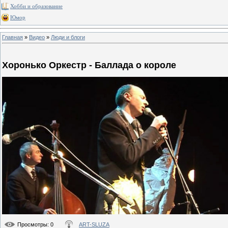
Хобби и образование
Юмор
Главная
»
Видео
»
Люди и блоги
Хоронько Оркестр - Баллада о короле
Просмотры
: 0
ART-SLUZA