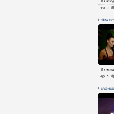
11 г. назад
0
«Виагра»
11 г. назад
0
«Девушка 