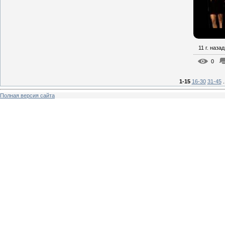
11 г. назад
0
1-15
16-30
31-45
.
Полная версия сайта