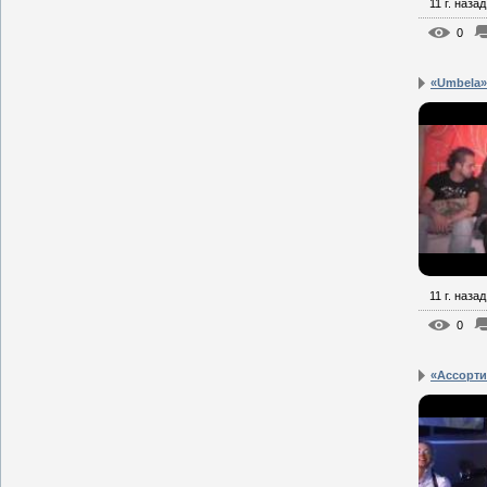
11 г. назад
0
«Umbela»
11 г. назад
0
«Ассорти»