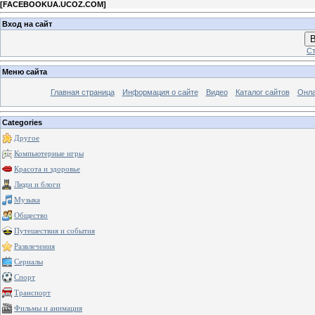
[
FACEBOOKUA.UCOZ.COM
]
Вход на сайт
В
Ст
Меню сайта
Главная страница
Информация о сайте
Видео
Каталог сайтов
Онла
Categories
Другое
Компьютерные игры
Красота и здоровье
Люди и блоги
Музыка
Общество
Путешествия и события
Развлечения
Сериалы
Спорт
Транспорт
Фильмы и анимация