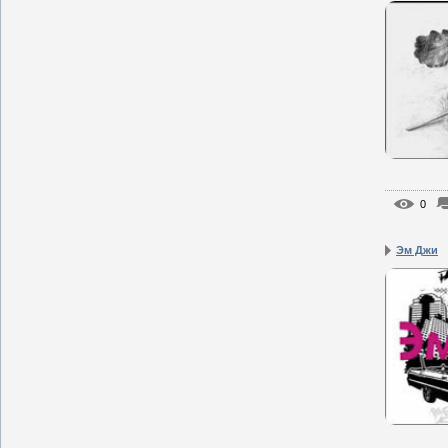
0
Эм Джи