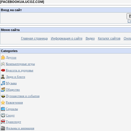
[
FACEBOOKUA.UCOZ.COM
]
Вход на сайт
В
Ст
Меню сайта
Главная страница
Информация о сайте
Видео
Каталог сайтов
Онла
Categories
Другое
Компьютерные игры
Красота и здоровье
Люди и блоги
Музыка
Общество
Путешествия и события
Развлечения
Сериалы
Спорт
Транспорт
Фильмы и анимация