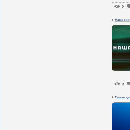
0
Наша гео
0
Синяя д