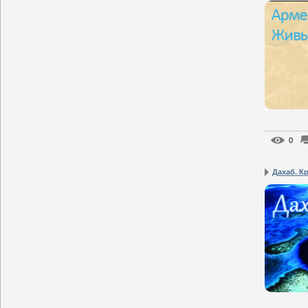
0
Дахаб. К