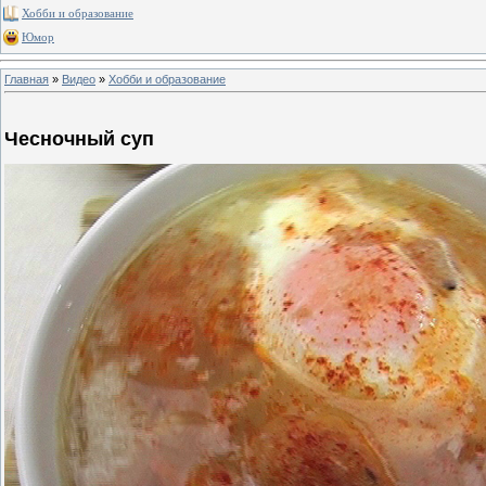
Хобби и образование
Юмор
Главная
»
Видео
»
Хобби и образование
Чесночный суп