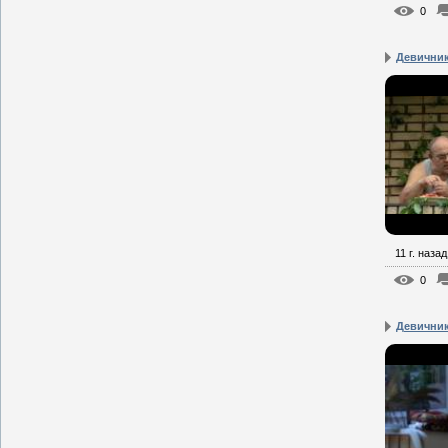
0
Девичник
11 г. назад
0
Девичник