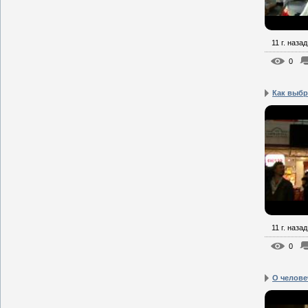
11 г. назад
0
Как выбр
11 г. назад
0
О челове