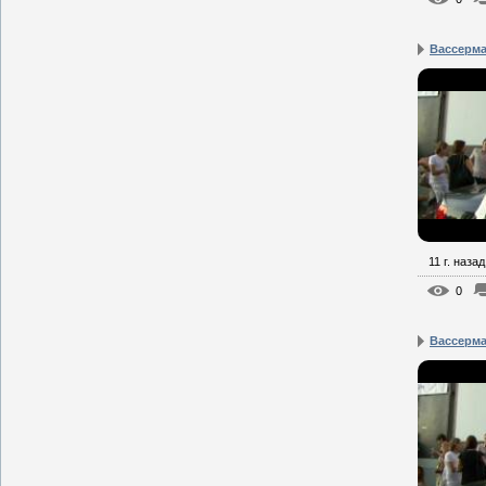
Вассерма
11 г. назад
0
Вассерма