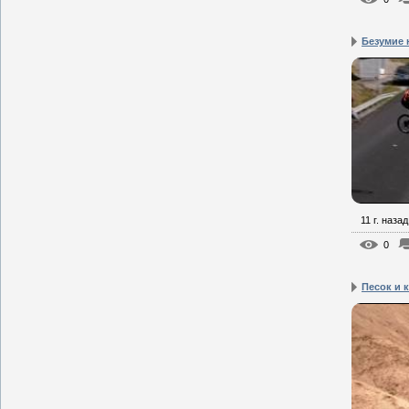
Безумие 
11 г. назад
0
Песок и к