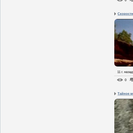
0
Скоростн
11 г. назад
0
Тайное м