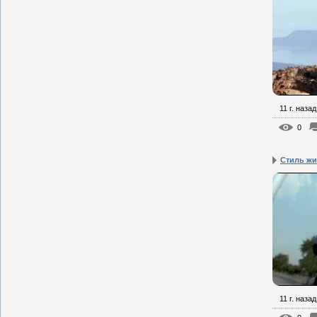
11 г. назад
0
Стиль ж
11 г. назад