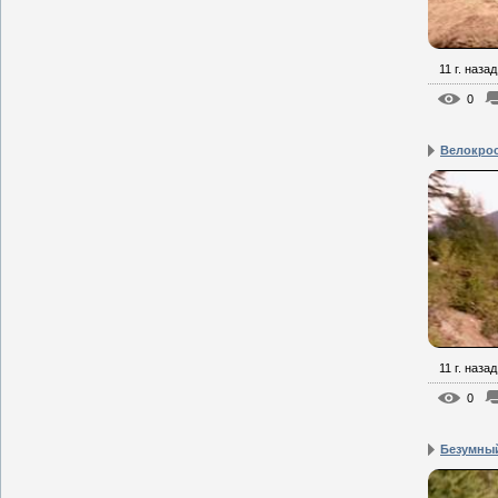
11 г. назад
0
Велокрос
11 г. назад
0
Безумный