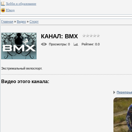
Хобби и образование
Юмор
Главная
»
Видео
»
Спорт
КАНАЛ: BMX
Просмотры
: 0
Рейтинг
: 0.0
Экстремальный велоспорт.
Видео этого канала
:
Перепры