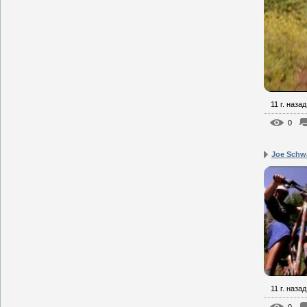
11 г. назад
0
Joe Schwa
11 г. назад