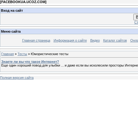
[
FACEBOOKUA.UCOZ.COM
]
Вход на сайт
В
Ст
Меню сайта
Главная страница
Информация о сайте
Видео
Каталог сайтов
Онла
Главная
»
Тесты
» Юмористические тесты
Знаете ли вы что такое Интернет?
Еще один хороший повод для улыбки ... и даже если вы исколесили просторы Интернет
Полная версия сайта